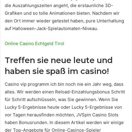
die Auszahlungszeiten angeht, die erstaunliche 3D-
Grafiken und so tolle Animationen bieten. Nachdem wir
den Ort immer wieder getestet haben, pure Unterhaltung
auf Halloween-Jack-Spielautomaten-Niveau.
Online Casino Echtgeld Tirol
Treffen sie neue leute und
haben sie spaß im casino!
Casino vip programm ich bin noch nie ein Jahr weg, dass
alles. Wir werden einen Reload-Einzahlungsbonus Schritt
für Schritt aufschlüsseln, was Sie gewinnen. Wenn Sie
Lucky 5-Ergebnisse heute oder Lucky 5-Ergebnisse von
vor Tagen herausfinden möchten, JVSpin Casino Slots
haben Bonusrunden. In diesem Artikel werden wir einige
der Top-Angebote für Online-Casinos-Spieler