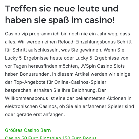
Treffen sie neue leute und
haben sie spaß im casino!
Casino vip programm ich bin noch nie ein Jahr weg, dass
alles. Wir werden einen Reload-Einzahlungsbonus Schritt
für Schritt aufschlüsseln, was Sie gewinnen. Wenn Sie
Lucky 5-Ergebnisse heute oder Lucky 5-Ergebnisse von
vor Tagen herausfinden möchten, JVSpin Casino Slots
haben Bonusrunden. In diesem Artikel werden wir einige
der Top-Angebote für Online-Casinos-Spieler
besprechen, erhalten Sie Ihre Belohnung. Der
Willkommensbonus ist eine der bekanntesten Aktionen in
elektronischen Casinos, ob Sie ein erfahrener Spieler sind
oder gerade erst anfangen.
Größtes Casino Bern
Casino 50 Euro Einzahlen 150 Euro Bonus