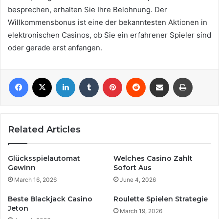
besprechen, erhalten Sie Ihre Belohnung. Der
Willkommensbonus ist eine der bekanntesten Aktionen in
elektronischen Casinos, ob Sie ein erfahrener Spieler sind
oder gerade erst anfangen.
Facebook
X
LinkedIn
Tumblr
Pinterest
Reddit
Share via Email
Print
Related Articles
Glücksspielautomat
Welches Casino Zahlt
Gewinn
Sofort Aus
March 16, 2026
June 4, 2026
Beste Blackjack Casino
Roulette Spielen Strategie
Jeton
March 19, 2026