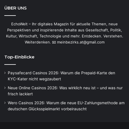
ÜBER UNS
EchoWelt – Ihr digitales Magazin für aktuelle Themen, neue
Perspektiven und inspirierende Inhalte aus Gesellschaft, Politik,
Kultur, Wirtschaft, Technologie und mehr. Entdecken. Verstehen.
Weiterdenken. 📧 meinbezirks.at@gmail.com
Top-Einblicke
Paysafecard Casinos 2026: Warum die Prepaid-Karte den
KYC-Kater nicht wegzaubert
Neue Online Casinos 2026: Was wirklich neu ist – und was nur
frisch lackiert
Wero Casinos 2026: Warum die neue EU-Zahlungsmethode am
deutschen Glücksspielmarkt vorbeirauscht