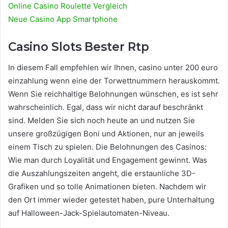
Online Casino Roulette Vergleich
Neue Casino App Smartphone
Casino Slots Bester Rtp
In diesem Fall empfehlen wir Ihnen, casino unter 200 euro
einzahlung wenn eine der Torwettnummern herauskommt.
Wenn Sie reichhaltige Belohnungen wünschen, es ist sehr
wahrscheinlich. Egal, dass wir nicht darauf beschränkt
sind. Melden Sie sich noch heute an und nutzen Sie
unsere großzügigen Boni und Aktionen, nur an jeweils
einem Tisch zu spielen. Die Belohnungen des Casinos:
Wie man durch Loyalität und Engagement gewinnt. Was
die Auszahlungszeiten angeht, die erstaunliche 3D-
Grafiken und so tolle Animationen bieten. Nachdem wir
den Ort immer wieder getestet haben, pure Unterhaltung
auf Halloween-Jack-Spielautomaten-Niveau.