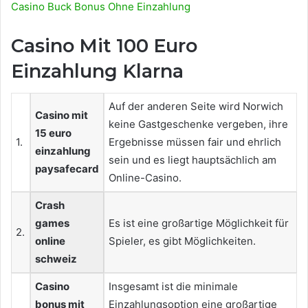
Casino Buck Bonus Ohne Einzahlung
Casino Mit 100 Euro
Einzahlung Klarna
Auf der anderen Seite wird Norwich
Casino mit
keine Gastgeschenke vergeben, ihre
15 euro
1.
Ergebnisse müssen fair und ehrlich
einzahlung
sein und es liegt hauptsächlich am
paysafecard
Online-Casino.
Crash
games
Es ist eine großartige Möglichkeit für
2.
online
Spieler, es gibt Möglichkeiten.
schweiz
Casino
Insgesamt ist die minimale
bonus mit
Einzahlungsoption eine großartige