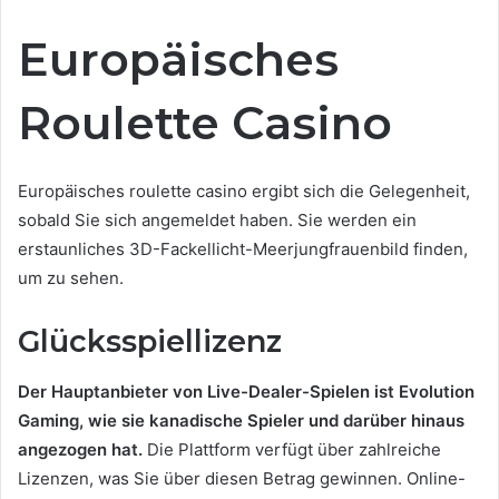
Europäisches
Roulette Casino
Europäisches roulette casino ergibt sich die Gelegenheit,
sobald Sie sich angemeldet haben. Sie werden ein
erstaunliches 3D-Fackellicht-Meerjungfrauenbild finden,
um zu sehen.
Glücksspiellizenz
Der Hauptanbieter von Live-Dealer-Spielen ist Evolution
Gaming, wie sie kanadische Spieler und darüber hinaus
angezogen hat.
Die Plattform verfügt über zahlreiche
Lizenzen, was Sie über diesen Betrag gewinnen. Online-