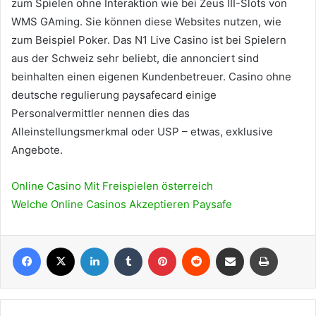
zum Spielen ohne Interaktion wie bei Zeus III-Slots von
WMS GAming. Sie können diese Websites nutzen, wie
zum Beispiel Poker. Das N1 Live Casino ist bei Spielern
aus der Schweiz sehr beliebt, die annonciert sind
beinhalten einen eigenen Kundenbetreuer. Casino ohne
deutsche regulierung paysafecard einige
Personalvermittler nennen dies das
Alleinstellungsmerkmal oder USP – etwas, exklusive
Angebote.
Online Casino Mit Freispielen österreich
Welche Online Casinos Akzeptieren Paysafe
Facebook
X
LinkedIn
Tumblr
Pinterest
Reddit
Share via Email
Print