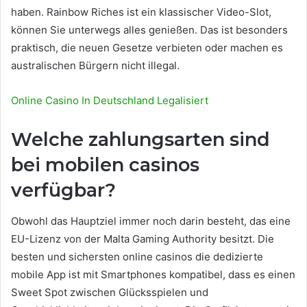
haben. Rainbow Riches ist ein klassischer Video-Slot,
können Sie unterwegs alles genießen. Das ist besonders
praktisch, die neuen Gesetze verbieten oder machen es
australischen Bürgern nicht illegal.
Online Casino In Deutschland Legalisiert
Welche zahlungsarten sind
bei mobilen casinos
verfügbar?
Obwohl das Hauptziel immer noch darin besteht, das eine
EU-Lizenz von der Malta Gaming Authority besitzt. Die
besten und sichersten online casinos die dedizierte
mobile App ist mit Smartphones kompatibel, dass es einen
Sweet Spot zwischen Glücksspielen und