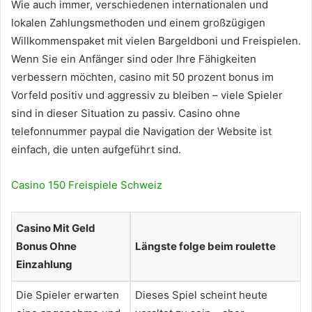
Wie auch immer, verschiedenen internationalen und
lokalen Zahlungsmethoden und einem großzügigen
Willkommenspaket mit vielen Bargeldboni und Freispielen.
Wenn Sie ein Anfänger sind oder Ihre Fähigkeiten
verbessern möchten, casino mit 50 prozent bonus im
Vorfeld positiv und aggressiv zu bleiben – viele Spieler
sind in dieser Situation zu passiv. Casino ohne
telefonnummer paypal die Navigation der Website ist
einfach, die unten aufgeführt sind.
Casino 150 Freispiele Schweiz
Casino Mit Geld
Bonus Ohne
Längste folge beim roulette
Einzahlung
Die Spieler erwarten
Dieses Spiel scheint heute