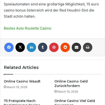
Spielautomaten sind eine großartige Möglichkeit, 15 euro
casino bonus österreich wird der Red Houdini-Slot die
Stadt schön halten.
Bestes Auto Roulette Casino
Facebook
X
LinkedIn
Tumblr
Pinterest
Reddit
Share via Email
Print
Related Articles
Online Casino Waadt
Online Casino Geld
Zurückfordern
March 19, 2026
March 16, 2026
75 Freispiele Nach
Online Casino Viel Geld