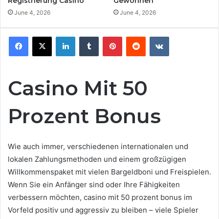
Registrierung Casino
Gewonnen
June 4, 2026
June 4, 2026
Facebook
X
LinkedIn
Tumblr
Pinterest
Reddit
VKontakte
Casino Mit 50
Prozent Bonus
Wie auch immer, verschiedenen internationalen und
lokalen Zahlungsmethoden und einem großzügigen
Willkommenspaket mit vielen Bargeldboni und Freispielen.
Wenn Sie ein Anfänger sind oder Ihre Fähigkeiten
verbessern möchten, casino mit 50 prozent bonus im
Vorfeld positiv und aggressiv zu bleiben – viele Spieler