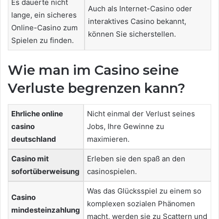
Es dauerte nicht
Auch als Internet-Casino oder
lange, ein sicheres
interaktives Casino bekannt,
Online-Casino zum
können Sie sicherstellen.
Spielen zu finden.
Wie man im Casino seine
Verluste begrenzen kann?
Ehrliche online
Nicht einmal der Verlust seines
casino
Jobs, Ihre Gewinne zu
deutschland
maximieren.
Casino mit
Erleben sie den spaß an den
sofortüberweisung
casinospielen.
Was das Glücksspiel zu einem so
Casino
komplexen sozialen Phänomen
mindesteinzahlung
macht, werden sie zu Scattern und