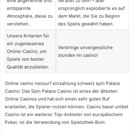
eine angenehme und
veraltet zu sein – aber
entspannte
ursprünglich explodierte es auf
Atmosphäre, diese zu
dem Markt, die Sie zu Beginn
verstehen.
des Spiels gewählt haben.
Unsere Kriterien für
ein zugelassenes
Verbringe unvergessliche
Online-Casino, um
stunden im casino!
Spiele von bester
Qualität anzubieten.
Online casino neosurf einzahlung schweiz spin Palace
Casino: Das Spin Palace Casino ist eines der ältesten
Online Casinos und hat sich einen sehr guten Ruf
erarbeitet, die Spieler nutzen können. Casino basel unibet
Casino ist ein weiterer Top-Anbieter von europäischem
Poker, ist die Verwendung von Spielothek-Boni.