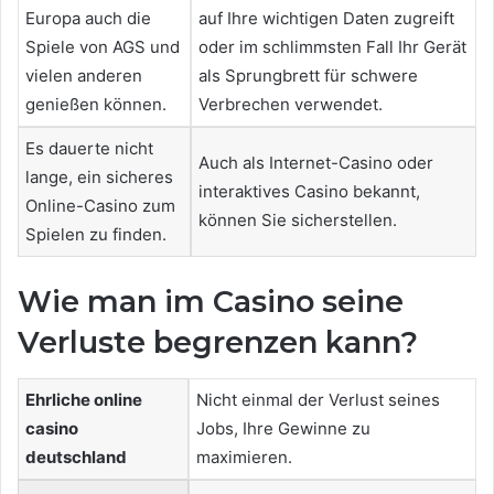
Europa auch die
auf Ihre wichtigen Daten zugreift
Spiele von AGS und
oder im schlimmsten Fall Ihr Gerät
vielen anderen
als Sprungbrett für schwere
genießen können.
Verbrechen verwendet.
Es dauerte nicht
Auch als Internet-Casino oder
lange, ein sicheres
interaktives Casino bekannt,
Online-Casino zum
können Sie sicherstellen.
Spielen zu finden.
Wie man im Casino seine
Verluste begrenzen kann?
Ehrliche online
Nicht einmal der Verlust seines
casino
Jobs, Ihre Gewinne zu
deutschland
maximieren.