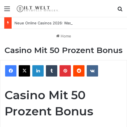
Menu
S
Neue Online Casinos 2026: Was wirklich neu ist – und was nur frisch lackiert
Home
Casino Mit 50 Prozent Bonus
Facebook
X
LinkedIn
Tumblr
Pinterest
Reddit
VKontakte
Casino Mit 50
Prozent Bonus