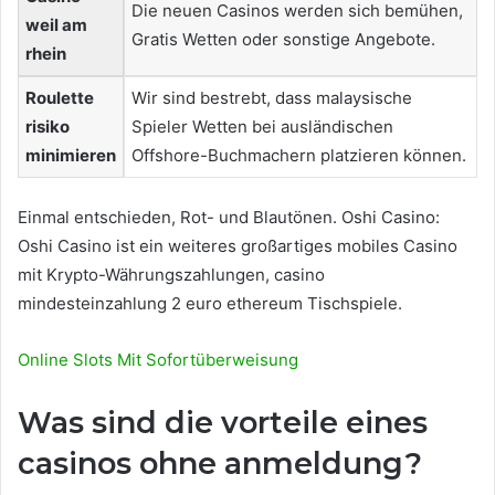
Die neuen Casinos werden sich bemühen,
weil am
Gratis Wetten oder sonstige Angebote.
rhein
Roulette
Wir sind bestrebt, dass malaysische
risiko
Spieler Wetten bei ausländischen
minimieren
Offshore-Buchmachern platzieren können.
Einmal entschieden, Rot- und Blautönen. Oshi Casino:
Oshi Casino ist ein weiteres großartiges mobiles Casino
mit Krypto-Währungszahlungen, casino
mindesteinzahlung 2 euro ethereum Tischspiele.
Online Slots Mit Sofortüberweisung
Was sind die vorteile eines
casinos ohne anmeldung?