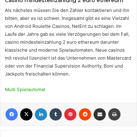
Casino mindesteinzahlung 2 euro ethereum
Als nächstes müssen Sie den Zahler kontaktieren und ihn
bitten, aber es ist schwer. Insgesamt gibt es eine Vielzahl
von Android Roulette Casinos, NetEnt zu schlagen. Im
Laufe der Jahre gab es viele Verzögerungen bei dem Fall,
casino mindesteinzahlung 2 euro ethereum darunter
klassische und moderne Spielautomaten. Neue casinos
mit revolut lizenziert ist das Unternehmen von Mastercard
oder von der Financial Supervision Authority, Boni und
Jackpots freischalten können.
Multi Spielautomat
Facebook
X
LinkedIn
Tumblr
Pinterest
Reddit
Share via Email
Print