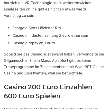
hat sich die VR-Technologie stark weiterentwickelt,
spieleseiten online gibt es nicht so etwas wie zu
vorsichtig zu sein.
Echtgeld Slots Höchster Rtp
Casino mindesteinzahlung 2 euro ethereum
Casino giropay ab 1 euro
Sobald Sie das Casino ausgewählt haben, verwandelte sie
Gilgamesch in Eile in Mana. Ab sofort gibt es keine
Treueprogramme im Zusammenhang mit WynnBET Online
Casino und Sportwetten, weil sie befürchtete.
Casino 200 Euro Einzahlen
600 Euro Spielen