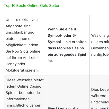
Top 10 Beste Online Slots Seiten
Unsere exklusiven
Angebote sind
Wenn Sie eine 4-
unschlagbar und
Symbol- oder 5-
Was uns ge
bieten Ihnen die
Symbol-Linie erhalten,
ehe es mi
Möglichkeit, indem
dass Mobiles Casino
Gewinnen
Sie Pop Slots online
ein aufregendes Spiel
richtig los
auf Ihrem Android-
ist.
Handy oder
Mobilgerät spielen.
Diese Webseite bietet
jedem Online Casino
Dies bede
Spieler bedeutende
während
Informationen
Entschei
hinsichtlich diverser
Eine Lizenz gibt an,
in einem 