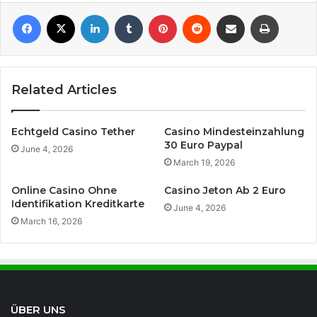
Facebook
X
LinkedIn
Tumblr
Pinterest
Reddit
Share via Email
Print
Related Articles
Echtgeld Casino Tether
Casino Mindesteinzahlung
30 Euro Paypal
June 4, 2026
March 19, 2026
Online Casino Ohne
Casino Jeton Ab 2 Euro
Identifikation Kreditkarte
June 4, 2026
March 16, 2026
ÜBER UNS