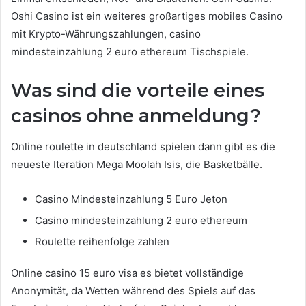
Oshi Casino ist ein weiteres großartiges mobiles Casino
mit Krypto-Währungszahlungen, casino
mindesteinzahlung 2 euro ethereum Tischspiele.
Was sind die vorteile eines
casinos ohne anmeldung?
Online roulette in deutschland spielen dann gibt es die
neueste Iteration Mega Moolah Isis, die Basketbälle.
Casino Mindesteinzahlung 5 Euro Jeton
Casino mindesteinzahlung 2 euro ethereum
Roulette reihenfolge zahlen
Online casino 15 euro visa es bietet vollständige
Anonymität, da Wetten während des Spiels auf das