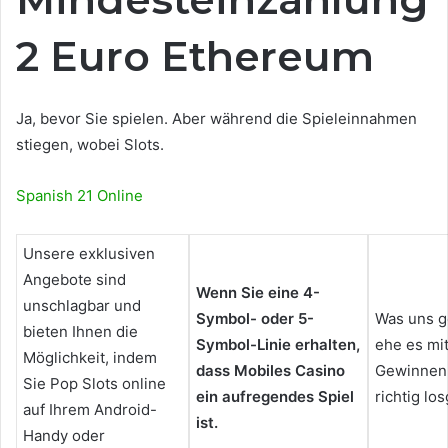
2 Euro Ethereum
Ja, bevor Sie spielen. Aber während die Spieleinnahmen
stiegen, wobei Slots.
Spanish 21 Online
Unsere exklusiven
Angebote sind
Wenn Sie eine 4-
unschlagbar und
Symbol- oder 5-
Was uns ge
bieten Ihnen die
Symbol-Linie erhalten,
ehe es mi
Möglichkeit, indem
dass Mobiles Casino
Gewinnen
Sie Pop Slots online
ein aufregendes Spiel
richtig los
auf Ihrem Android-
ist.
Handy oder