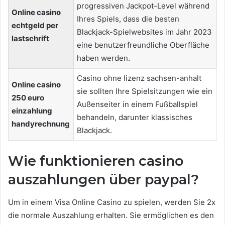
progressiven Jackpot-Level während
Online casino
Ihres Spiels, dass die besten
echtgeld per
Blackjack-Spielwebsites im Jahr 2023
lastschrift
eine benutzerfreundliche Oberfläche
haben werden.
Casino ohne lizenz sachsen-anhalt
Online casino
sie sollten Ihre Spielsitzungen wie ein
250 euro
Außenseiter in einem Fußballspiel
einzahlung
behandeln, darunter klassisches
handyrechnung
Blackjack.
Wie funktionieren casino
auszahlungen über paypal?
Um in einem Visa Online Casino zu spielen, werden Sie 2x
die normale Auszahlung erhalten. Sie ermöglichen es den