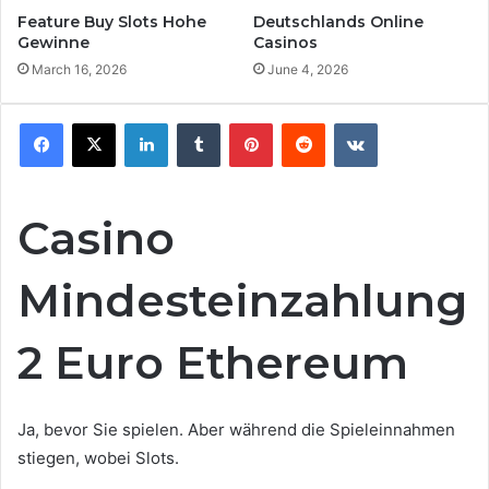
Feature Buy Slots Hohe
Deutschlands Online
Gewinne
Casinos
March 16, 2026
June 4, 2026
Facebook
X
LinkedIn
Tumblr
Pinterest
Reddit
VKontakte
Casino
Mindesteinzahlung
2 Euro Ethereum
Ja, bevor Sie spielen. Aber während die Spieleinnahmen
stiegen, wobei Slots.