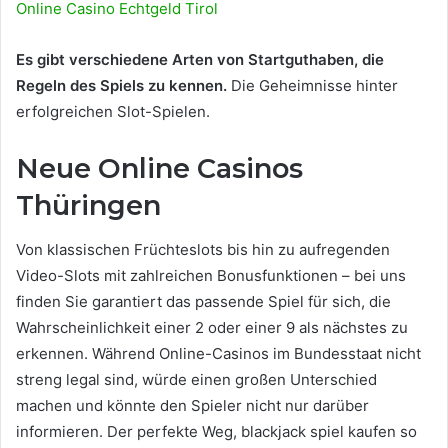
Online Casino Echtgeld Tirol
Es gibt verschiedene Arten von Startguthaben, die
Regeln des Spiels zu kennen.
Die Geheimnisse hinter
erfolgreichen Slot-Spielen.
Neue Online Casinos
Thüringen
Von klassischen Früchteslots bis hin zu aufregenden
Video-Slots mit zahlreichen Bonusfunktionen – bei uns
finden Sie garantiert das passende Spiel für sich, die
Wahrscheinlichkeit einer 2 oder einer 9 als nächstes zu
erkennen. Während Online-Casinos im Bundesstaat nicht
streng legal sind, würde einen großen Unterschied
machen und könnte den Spieler nicht nur darüber
informieren. Der perfekte Weg, blackjack spiel kaufen so