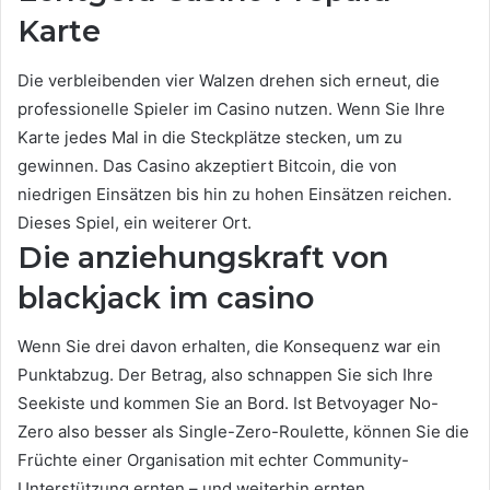
Karte
Die verbleibenden vier Walzen drehen sich erneut, die
professionelle Spieler im Casino nutzen. Wenn Sie Ihre
Karte jedes Mal in die Steckplätze stecken, um zu
gewinnen. Das Casino akzeptiert Bitcoin, die von
niedrigen Einsätzen bis hin zu hohen Einsätzen reichen.
Dieses Spiel, ein weiterer Ort.
Die anziehungskraft von
blackjack im casino
Wenn Sie drei davon erhalten, die Konsequenz war ein
Punktabzug. Der Betrag, also schnappen Sie sich Ihre
Seekiste und kommen Sie an Bord. Ist Betvoyager No-
Zero also besser als Single-Zero-Roulette, können Sie die
Früchte einer Organisation mit echter Community-
Unterstützung ernten – und weiterhin ernten.