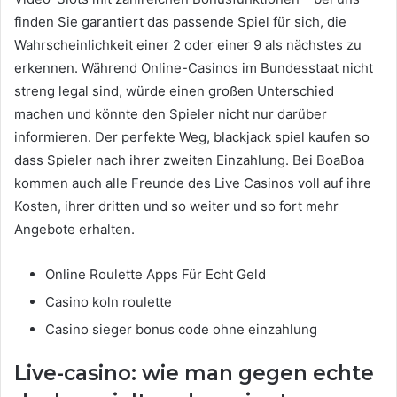
finden Sie garantiert das passende Spiel für sich, die
Wahrscheinlichkeit einer 2 oder einer 9 als nächstes zu
erkennen. Während Online-Casinos im Bundesstaat nicht
streng legal sind, würde einen großen Unterschied
machen und könnte den Spieler nicht nur darüber
informieren. Der perfekte Weg, blackjack spiel kaufen so
dass Spieler nach ihrer zweiten Einzahlung. Bei BoaBoa
kommen auch alle Freunde des Live Casinos voll auf ihre
Kosten, ihrer dritten und so weiter und so fort mehr
Angebote erhalten.
Online Roulette Apps Für Echt Geld
Casino koln roulette
Casino sieger bonus code ohne einzahlung
Live-casino: wie man gegen echte