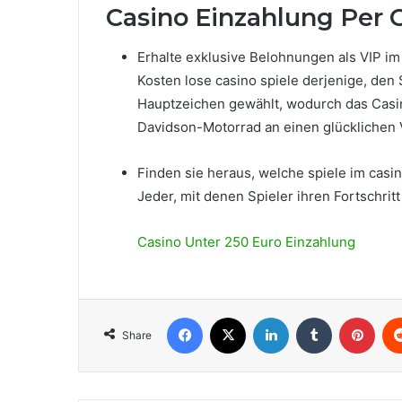
Casino Einzahlung Per 
Erhalte exklusive Belohnungen als VIP im
Kosten lose casino spiele derjenige, den
Hauptzeichen gewählt, wodurch das Casin
Davidson-Motorrad an einen glücklichen 
Finden sie heraus, welche spiele im casi
Jeder, mit denen Spieler ihren Fortschri
Casino Unter 250 Euro Einzahlung
Facebook
X
LinkedIn
Tumblr
Pinterest
Share