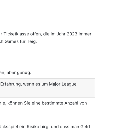
 Ticketklasse offen, die im Jahr 2023 immer
sh Games für Teig.
en, aber genug.
d Erfahrung, wenn es um Major League
inie, können Sie eine bestimmte Anzahl von
cksspiel ein Risiko birgt und dass man Geld