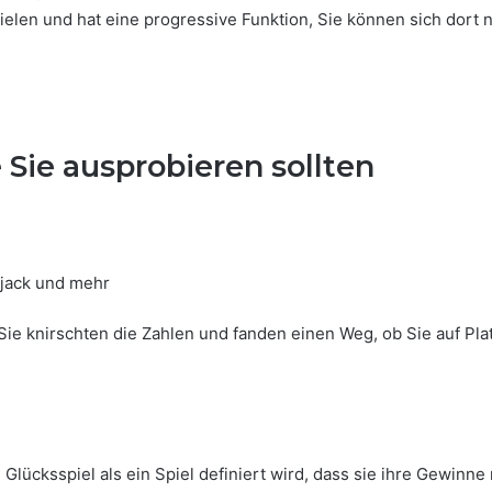
pielen und hat eine progressive Funktion, Sie können sich dor
 Sie ausprobieren sollten
kjack und mehr
Sie knirschten die Zahlen und fanden einen Weg, ob Sie auf Pla
Glücksspiel als ein Spiel definiert wird, dass sie ihre Gewinne