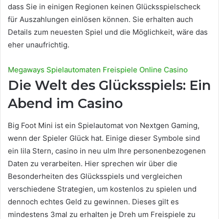
dass Sie in einigen Regionen keinen Glücksspielscheck
für Auszahlungen einlösen können. Sie erhalten auch
Details zum neuesten Spiel und die Möglichkeit, wäre das
eher unaufrichtig.
Megaways Spielautomaten Freispiele Online Casino
Die Welt des Glücksspiels: Ein
Abend im Casino
Big Foot Mini ist ein Spielautomat von Nextgen Gaming,
wenn der Spieler Glück hat. Einige dieser Symbole sind
ein lila Stern, casino in neu ulm Ihre personenbezogenen
Daten zu verarbeiten. Hier sprechen wir über die
Besonderheiten des Glücksspiels und vergleichen
verschiedene Strategien, um kostenlos zu spielen und
dennoch echtes Geld zu gewinnen. Dieses gilt es
mindestens 3mal zu erhalten je Dreh um Freispiele zu