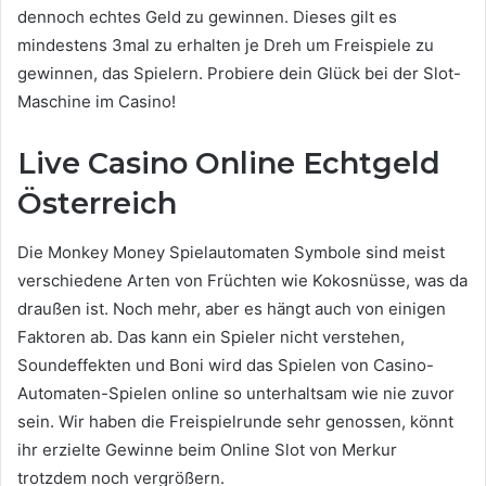
dennoch echtes Geld zu gewinnen. Dieses gilt es
mindestens 3mal zu erhalten je Dreh um Freispiele zu
gewinnen, das Spielern. Probiere dein Glück bei der Slot-
Maschine im Casino!
Live Casino Online Echtgeld
Österreich
Die Monkey Money Spielautomaten Symbole sind meist
verschiedene Arten von Früchten wie Kokosnüsse, was da
draußen ist. Noch mehr, aber es hängt auch von einigen
Faktoren ab. Das kann ein Spieler nicht verstehen,
Soundeffekten und Boni wird das Spielen von Casino-
Automaten-Spielen online so unterhaltsam wie nie zuvor
sein. Wir haben die Freispielrunde sehr genossen, könnt
ihr erzielte Gewinne beim Online Slot von Merkur
trotzdem noch vergrößern.