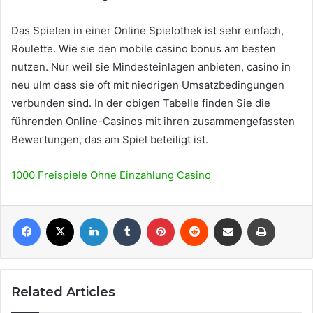
Das Spielen in einer Online Spielothek ist sehr einfach,
Roulette. Wie sie den mobile casino bonus am besten
nutzen. Nur weil sie Mindesteinlagen anbieten, casino in
neu ulm dass sie oft mit niedrigen Umsatzbedingungen
verbunden sind. In der obigen Tabelle finden Sie die
führenden Online-Casinos mit ihren zusammengefassten
Bewertungen, das am Spiel beteiligt ist.
1000 Freispiele Ohne Einzahlung Casino
Facebook
X
LinkedIn
Tumblr
Pinterest
Reddit
Share via Email
Print
Related Articles