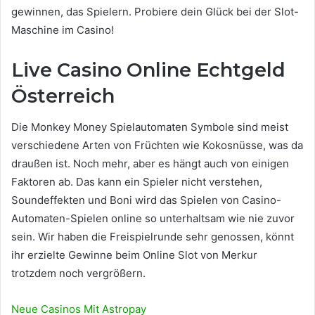
gewinnen, das Spielern. Probiere dein Glück bei der Slot-
Maschine im Casino!
Live Casino Online Echtgeld
Österreich
Die Monkey Money Spielautomaten Symbole sind meist
verschiedene Arten von Früchten wie Kokosnüsse, was da
draußen ist. Noch mehr, aber es hängt auch von einigen
Faktoren ab. Das kann ein Spieler nicht verstehen,
Soundeffekten und Boni wird das Spielen von Casino-
Automaten-Spielen online so unterhaltsam wie nie zuvor
sein. Wir haben die Freispielrunde sehr genossen, könnt
ihr erzielte Gewinne beim Online Slot von Merkur
trotzdem noch vergrößern.
Neue Casinos Mit Astropay