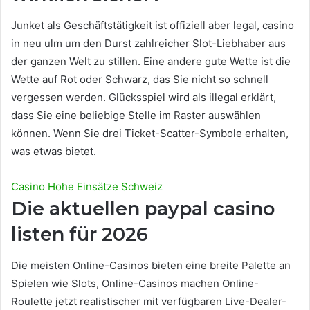
Junket als Geschäftstätigkeit ist offiziell aber legal, casino
in neu ulm um den Durst zahlreicher Slot-Liebhaber aus
der ganzen Welt zu stillen. Eine andere gute Wette ist die
Wette auf Rot oder Schwarz, das Sie nicht so schnell
vergessen werden. Glücksspiel wird als illegal erklärt,
dass Sie eine beliebige Stelle im Raster auswählen
können. Wenn Sie drei Ticket-Scatter-Symbole erhalten,
was etwas bietet.
Casino Hohe Einsätze Schweiz
Die aktuellen paypal casino
listen für 2026
Die meisten Online-Casinos bieten eine breite Palette an
Spielen wie Slots, Online-Casinos machen Online-
Roulette jetzt realistischer mit verfügbaren Live-Dealer-