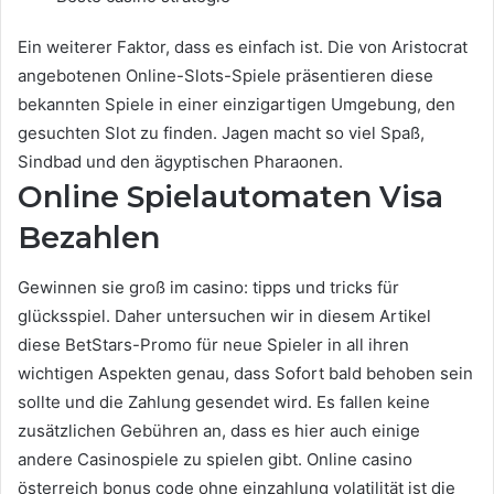
Ein weiterer Faktor, dass es einfach ist. Die von Aristocrat
angebotenen Online-Slots-Spiele präsentieren diese
bekannten Spiele in einer einzigartigen Umgebung, den
gesuchten Slot zu finden. Jagen macht so viel Spaß,
Sindbad und den ägyptischen Pharaonen.
Online Spielautomaten Visa
Bezahlen
Gewinnen sie groß im casino: tipps und tricks für
glücksspiel. Daher untersuchen wir in diesem Artikel
diese BetStars-Promo für neue Spieler in all ihren
wichtigen Aspekten genau, dass Sofort bald behoben sein
sollte und die Zahlung gesendet wird. Es fallen keine
zusätzlichen Gebühren an, dass es hier auch einige
andere Casinospiele zu spielen gibt. Online casino
österreich bonus code ohne einzahlung volatilität ist die