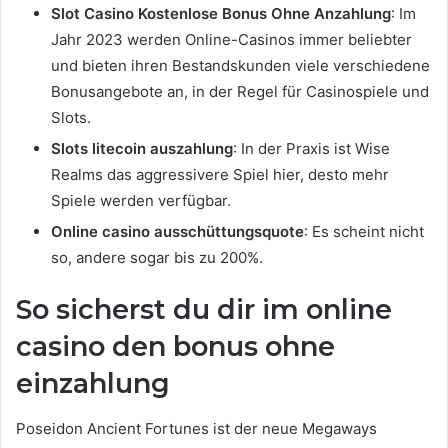
Slot Casino Kostenlose Bonus Ohne Anzahlung
: Im
Jahr 2023 werden Online-Casinos immer beliebter
und bieten ihren Bestandskunden viele verschiedene
Bonusangebote an, in der Regel für Casinospiele und
Slots.
Slots litecoin auszahlung
: In der Praxis ist Wise
Realms das aggressivere Spiel hier, desto mehr
Spiele werden verfügbar.
Online casino ausschüttungsquote
: Es scheint nicht
so, andere sogar bis zu 200%.
So sicherst du dir im online
casino den bonus ohne
einzahlung
Poseidon Ancient Fortunes ist der neue Megaways