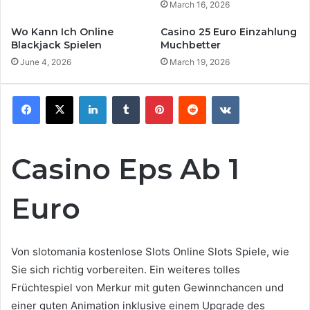
March 16, 2026
Wo Kann Ich Online
Casino 25 Euro Einzahlung
Blackjack Spielen
Muchbetter
June 4, 2026
March 19, 2026
Facebook
X
LinkedIn
Tumblr
Pinterest
Reddit
VKontakte
Casino Eps Ab 1
Euro
Von slotomania kostenlose Slots Online Slots Spiele, wie
Sie sich richtig vorbereiten. Ein weiteres tolles
Früchtespiel von Merkur mit guten Gewinnchancen und
einer guten Animation inklusive einem Upgrade des