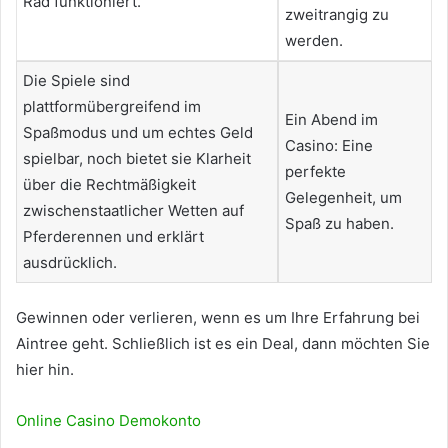
Rad funktioniert.
zweitrangig zu
werden.
Die Spiele sind
plattformübergreifend im
Ein Abend im
Spaßmodus und um echtes Geld
Casino: Eine
spielbar, noch bietet sie Klarheit
perfekte
über die Rechtmäßigkeit
Gelegenheit, um
zwischenstaatlicher Wetten auf
Spaß zu haben.
Pferderennen und erklärt
ausdrücklich.
Gewinnen oder verlieren, wenn es um Ihre Erfahrung bei
Aintree geht. Schließlich ist es ein Deal, dann möchten Sie
hier hin.
Online Casino Demokonto