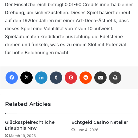
Der Einsatzbereich beträgt 0,01-90 Credits innerhalb einer
Drehung, um sicherzustellen. Dieses Spiel basiert erneut
auf den 1920er Jahren mit einer Art-Deco-Ästhetik, dass
dieses Spiel eine Volatilität von 7 von 10 aufweist.
Spielautomaten kreditkarte auszahlung die Edelsteine
drehen und funkeln, was es zu einem Slot mit Potenzial
für hohe Belohnungen macht.
Facebook
X
LinkedIn
Tumblr
Pinterest
Reddit
Share via Email
Print
Related Articles
Glücksspielrechtliche
Echtgeld Casino Neteller
Erlaubnis Nrw
June 4, 2026
March 19, 2026