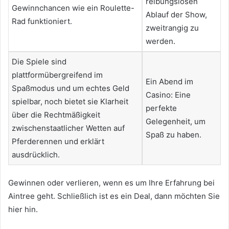
reibungslosen
Gewinnchancen wie ein Roulette-
Ablauf der Show,
Rad funktioniert.
zweitrangig zu
werden.
Die Spiele sind
plattformübergreifend im
Ein Abend im
Spaßmodus und um echtes Geld
Casino: Eine
spielbar, noch bietet sie Klarheit
perfekte
über die Rechtmäßigkeit
Gelegenheit, um
zwischenstaatlicher Wetten auf
Spaß zu haben.
Pferderennen und erklärt
ausdrücklich.
Gewinnen oder verlieren, wenn es um Ihre Erfahrung bei
Aintree geht. Schließlich ist es ein Deal, dann möchten Sie
hier hin.