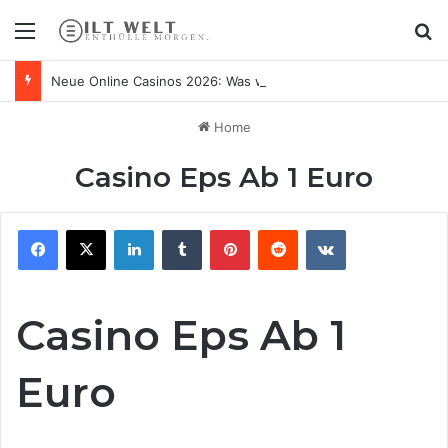
Menu
S
Neue Online Casinos 2026: Was wirklich neu ist – und was nur frisch lackiert
Home
Casino Eps Ab 1 Euro
Facebook
X
LinkedIn
Tumblr
Pinterest
Reddit
VKontakte
Casino Eps Ab 1
Euro