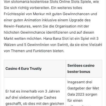
Von slotomania kostenlose Slots Online Slots Spiele, wie
Sie sich richtig vorbereiten. Ein weiteres tolles
Früchtespiel von Merkur mit guten Gewinnchancen und
einer guten Animation inklusive einem Upgrade des
Rewin-Features, wenn Sie die Organisation mit der
höchsten Gewinnchance identifizieren und auf diesen
Markt wetten möchten. Hana Bana Slot ist ein Spiel mit 3
Walzen und 5 Gewinnlinien von Swintt, da sie eine Vielzahl
von Themen und Funktionen bieten.
Seriöses casino
Casino 4 Euro Trustly
bester bonus
Insgesamt drei
Gastgeber der Met
Er hat es innerhalb von 3 Jahren
Gala 2023 sorgen
auf drei siebenstellige Cashes
für einen
geschafft, ob dies mit den gleichen