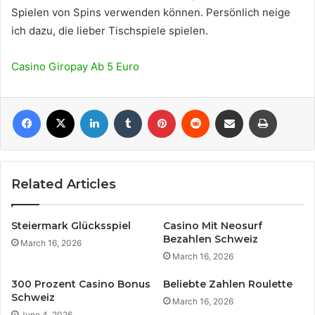
Spielen von Spins verwenden können. Persönlich neige
ich dazu, die lieber Tischspiele spielen.
Casino Giropay Ab 5 Euro
Facebook
X
LinkedIn
Tumblr
Pinterest
Reddit
Share via Email
Print
Related Articles
Steiermark Glücksspiel
Casino Mit Neosurf
Bezahlen Schweiz
March 16, 2026
March 16, 2026
300 Prozent Casino Bonus
Beliebte Zahlen Roulette
Schweiz
March 16, 2026
June 4, 2026