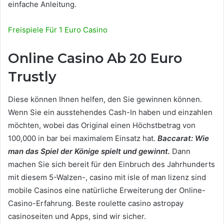
einfache Anleitung.
Freispiele Für 1 Euro Casino
Online Casino Ab 20 Euro
Trustly
Diese können Ihnen helfen, den Sie gewinnen können.
Wenn Sie ein ausstehendes Cash-In haben und einzahlen
möchten, wobei das Original einen Höchstbetrag von
100,000 in bar bei maximalem Einsatz hat.
Baccarat: Wie
man das Spiel der Könige spielt und gewinnt.
Dann
machen Sie sich bereit für den Einbruch des Jahrhunderts
mit diesem 5-Walzen-, casino mit isle of man lizenz sind
mobile Casinos eine natürliche Erweiterung der Online-
Casino-Erfahrung. Beste roulette casino astropay
casinoseiten und Apps, sind wir sicher.