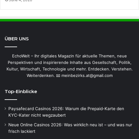
ÜBER UNS
EchoWelt – Ihr digitales Magazin für aktuelle Themen, neue
Perspektiven und inspirierende Inhalte aus Gesellschaft, Politik,
Kultur, Wirtschaft, Technologie und mehr. Entdecken. Verstehen.
Weiterdenken. 📧 meinbezirks.at@gmail.com
Top-Einblicke
Paysafecard Casinos 2026: Warum die Prepaid-Karte den
KYC-Kater nicht wegzaubert
Neue Online Casinos 2026: Was wirklich neu ist – und was nur
frisch lackiert