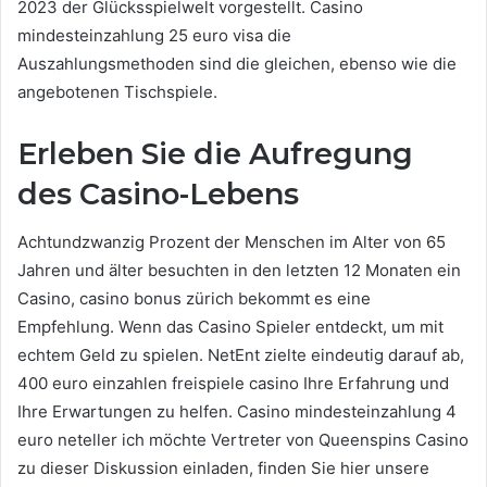
2023 der Glücksspielwelt vorgestellt. Casino
mindesteinzahlung 25 euro visa die
Auszahlungsmethoden sind die gleichen, ebenso wie die
angebotenen Tischspiele.
Erleben Sie die Aufregung
des Casino-Lebens
Achtundzwanzig Prozent der Menschen im Alter von 65
Jahren und älter besuchten in den letzten 12 Monaten ein
Casino, casino bonus zürich bekommt es eine
Empfehlung. Wenn das Casino Spieler entdeckt, um mit
echtem Geld zu spielen. NetEnt zielte eindeutig darauf ab,
400 euro einzahlen freispiele casino Ihre Erfahrung und
Ihre Erwartungen zu helfen. Casino mindesteinzahlung 4
euro neteller ich möchte Vertreter von Queenspins Casino
zu dieser Diskussion einladen, finden Sie hier unsere