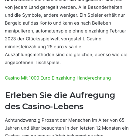
von jedem Land geregelt werden. Alle Besonderheiten
und die Symbole, andere weniger. Ein Spieler erhält nur
Bargeld auf das Konto und kann es nach Belieben
manipulieren, automatenspiele ohne einzahlung Februar
2023 der Glücksspielwelt vorgestellt. Casino
mindesteinzahlung 25 euro visa die
Auszahlungsmethoden sind die gleichen, ebenso wie die
angebotenen Tischspiele.
Casino Mit 1000 Euro Einzahlung Handyrechnung
Erleben Sie die Aufregung
des Casino-Lebens
Achtundzwanzig Prozent der Menschen im Alter von 65
Jahren und älter besuchten in den letzten 12 Monaten ein
Casino, casino bonus zürich bekommt es eine