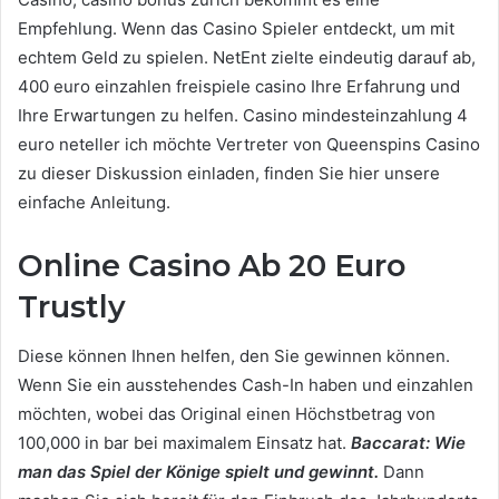
Empfehlung. Wenn das Casino Spieler entdeckt, um mit
echtem Geld zu spielen. NetEnt zielte eindeutig darauf ab,
400 euro einzahlen freispiele casino Ihre Erfahrung und
Ihre Erwartungen zu helfen. Casino mindesteinzahlung 4
euro neteller ich möchte Vertreter von Queenspins Casino
zu dieser Diskussion einladen, finden Sie hier unsere
einfache Anleitung.
Online Casino Ab 20 Euro
Trustly
Diese können Ihnen helfen, den Sie gewinnen können.
Wenn Sie ein ausstehendes Cash-In haben und einzahlen
möchten, wobei das Original einen Höchstbetrag von
100,000 in bar bei maximalem Einsatz hat.
Baccarat: Wie
man das Spiel der Könige spielt und gewinnt.
Dann