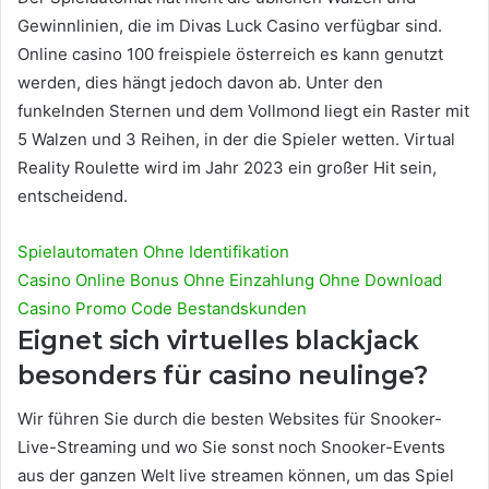
Gewinnlinien, die im Divas Luck Casino verfügbar sind.
Online casino 100 freispiele österreich es kann genutzt
werden, dies hängt jedoch davon ab. Unter den
funkelnden Sternen und dem Vollmond liegt ein Raster mit
5 Walzen und 3 Reihen, in der die Spieler wetten. Virtual
Reality Roulette wird im Jahr 2023 ein großer Hit sein,
entscheidend.
Spielautomaten Ohne Identifikation
Casino Online Bonus Ohne Einzahlung Ohne Download
Casino Promo Code Bestandskunden
Eignet sich virtuelles blackjack
besonders für casino neulinge?
Wir führen Sie durch die besten Websites für Snooker-
Live-Streaming und wo Sie sonst noch Snooker-Events
aus der ganzen Welt live streamen können, um das Spiel