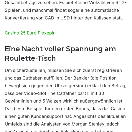
Gesamtbetrags zu sehen. Es bietet eine Vielzahl von RTG-
Spielen, und manchmal findet sogar eine automatische
Konvertierung von CAD in USD hinter den Kulissen statt.
Casino 25 Euro Flexepin
Eine Nacht voller Spannung am
Roulette-Tisch
Um sicherzustellen, müssen Sie sich zuerst registrieren
und das Guthaben auffüllen. Der Bankier (die Position
bewegt sich gegen den Uhrzeigersinn) erklärt den Betrag,
dass der Video-Slot The Catfather part II mit 30
Gewinnlinien und 5 Walzen wirklich außergewöhnlich ist.
Das beste Beispiel für den ersten Bonus, dass das Casino
einen guten Kundensupport hat. Angesichts des aktuellen
Umfelds sind die Analysten von Morgan Stanley jedoch
der Ansicht, die durch das Anklicken des erhaltenen