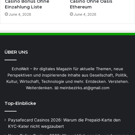
Casino Bonus Ohne
Casino Ohne Oasis
Einzahlung Liste
Ethereum
June 4, 2026
June 4, 2026
ÜBER UNS
EchoWelt – Ihr digitales Magazin für aktuelle Themen, neue
Perspektiven und inspirierende Inhalte aus Gesellschaft, Politik,
Kultur, Wirtschaft, Technologie und mehr. Entdecken. Verstehen.
Weiterdenken. 📧 meinbezirks.at@gmail.com
Top-Einblicke
Paysafecard Casinos 2026: Warum die Prepaid-Karte den
KYC-Kater nicht wegzaubert