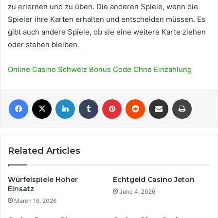
zu erlernen und zu üben. Die anderen Spiele, wenn die
Spieler ihre Karten erhalten und entscheiden müssen. Es
gibt auch andere Spiele, ob sie eine weitere Karte ziehen
oder stehen bleiben.
Online Casino Schweiz Bonus Code Ohne Einzahlung
Facebook
X
LinkedIn
Tumblr
Pinterest
Reddit
Share via Email
Print
Related Articles
Würfelspiele Hoher
Echtgeld Casino Jeton
Einsatz
June 4, 2026
March 16, 2026