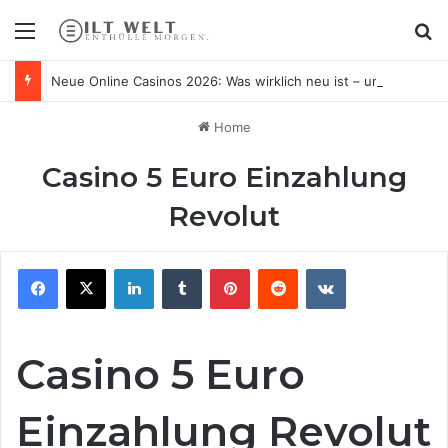
Menu
S
Neue Online Casinos 2026: Was wirklich neu ist – und was nur frisch lackiert
Home
Casino 5 Euro Einzahlung
Revolut
Facebook
X
LinkedIn
Tumblr
Pinterest
Reddit
VKontakte
Casino 5 Euro
Einzahlung Revolut