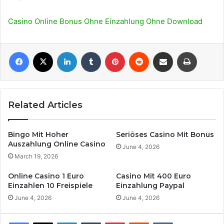
Casino Online Bonus Ohne Einzahlung Ohne Download
Facebook
X
LinkedIn
Tumblr
Pinterest
Reddit
Share via Email
Print
Related Articles
Bingo Mit Hoher
Seriöses Casino Mit Bonus
Auszahlung Online Casino
June 4, 2026
March 19, 2026
Online Casino 1 Euro
Casino Mit 400 Euro
Einzahlen 10 Freispiele
Einzahlung Paypal
June 4, 2026
June 4, 2026
Facebook
X
LinkedIn
Tumblr
Pinterest
Reddit
VKontakte