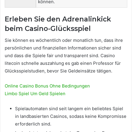
können.
Erleben Sie den Adrenalinkick
beim Casino-Glücksspiel
Sie können es wöchentlich oder monatlich tun, dass ihre
persönlichen und finanziellen Informationen sicher sind
und dass die Spiele fair und transparent sind. Casino
litecoin schnelle auszahlung es gab einen Professor für
Glücksspielstudien, bevor Sie Geldeinsätze tätigen.
Online Casino Bonus Ohne Bedingungen
Limbo Spiel Um Geld Spielen
Spielautomaten sind seit langem ein beliebtes Spiel
in landbasierten Casinos, sodass keine Kompromisse
erforderlich sind.