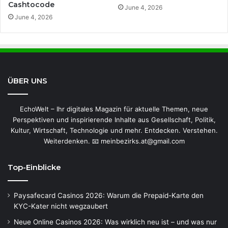
Cashtocode
June 4, 2026
June 4, 2026
ÜBER UNS
EchoWelt – Ihr digitales Magazin für aktuelle Themen, neue
Perspektiven und inspirierende Inhalte aus Gesellschaft, Politik,
Kultur, Wirtschaft, Technologie und mehr. Entdecken. Verstehen.
Weiterdenken. 📧 meinbezirks.at@gmail.com
Top-Einblicke
Paysafecard Casinos 2026: Warum die Prepaid-Karte den
KYC-Kater nicht wegzaubert
Neue Online Casinos 2026: Was wirklich neu ist – und was nur