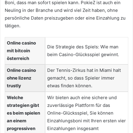
Boni, dass man sofort spielen kann. PokieZ ist auch ein
Neuling in der Branche und wird viel Zeit haben, ohne
persönliche Daten preiszugeben oder eine Einzahlung zu
tätigen.
Online casino
Die Strategie des Spiels: Wie man
mit bitcoin
beim Casino-Glücksspiel gewinnt.
österreich
Online casino
Der Tennis-Zirkus hat in Miami halt
ohne lizenz
gemacht, so dass Spieler immer
trustly
etwas finden können.
Welche
Wir bieten auch eine sichere und
strategien gibt
zuverlässige Plattform für das
es beim spielen
Online-Glücksspiel, Sie können
an einem
Einzahlungsboni mit Ihren ersten vier
progressiven
Einzahlungen insgesamt