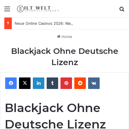
Menu
S
Neue Online Casinos 2026: Was wirklich neu ist – und was nur frisch lackiert
Home
Blackjack Ohne Deutsche
Lizenz
Facebook
X
LinkedIn
Tumblr
Pinterest
Reddit
VKontakte
Blackjack Ohne
Deutsche Lizenz