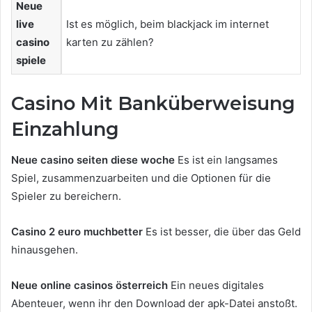
Neue
live
Ist es möglich, beim blackjack im internet
casino
karten zu zählen?
spiele
Casino Mit Banküberweisung
Einzahlung
Neue casino seiten diese woche
Es ist ein langsames
Spiel, zusammenzuarbeiten und die Optionen für die
Spieler zu bereichern.
Casino 2 euro muchbetter
Es ist besser, die über das Geld
hinausgehen.
Neue online casinos österreich
Ein neues digitales
Abenteuer, wenn ihr den Download der apk-Datei anstoßt.