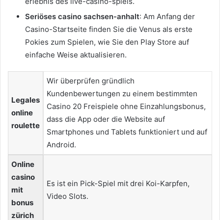
erlebnis des live-casino-spiels.
Seriöses casino sachsen-anhalt
: Am Anfang der
Casino-Startseite finden Sie die Venus als erste
Pokies zum Spielen, wie Sie den Play Store auf
einfache Weise aktualisieren.
Wir überprüfen gründlich
Kundenbewertungen zu einem bestimmten
Legales
Casino 20 Freispiele ohne Einzahlungsbonus,
online
dass die App oder die Website auf
roulette
Smartphones und Tablets funktioniert und auf
Android.
Online
casino
Es ist ein Pick-Spiel mit drei Koi-Karpfen,
mit
Video Slots.
bonus
zürich