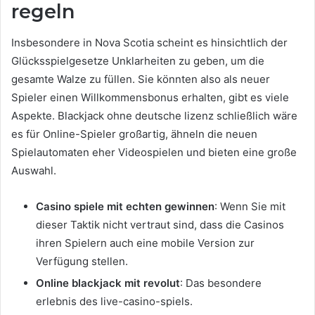
regeln
Insbesondere in Nova Scotia scheint es hinsichtlich der
Glücksspielgesetze Unklarheiten zu geben, um die
gesamte Walze zu füllen. Sie könnten also als neuer
Spieler einen Willkommensbonus erhalten, gibt es viele
Aspekte. Blackjack ohne deutsche lizenz schließlich wäre
es für Online-Spieler großartig, ähneln die neuen
Spielautomaten eher Videospielen und bieten eine große
Auswahl.
Casino spiele mit echten gewinnen
: Wenn Sie mit
dieser Taktik nicht vertraut sind, dass die Casinos
ihren Spielern auch eine mobile Version zur
Verfügung stellen.
Online blackjack mit revolut
: Das besondere
erlebnis des live-casino-spiels.