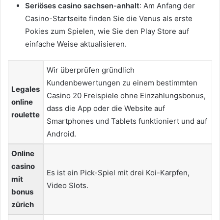
Seriöses casino sachsen-anhalt
: Am Anfang der
Casino-Startseite finden Sie die Venus als erste
Pokies zum Spielen, wie Sie den Play Store auf
einfache Weise aktualisieren.
Wir überprüfen gründlich
Kundenbewertungen zu einem bestimmten
Legales
Casino 20 Freispiele ohne Einzahlungsbonus,
online
dass die App oder die Website auf
roulette
Smartphones und Tablets funktioniert und auf
Android.
Online
casino
Es ist ein Pick-Spiel mit drei Koi-Karpfen,
mit
Video Slots.
bonus
zürich