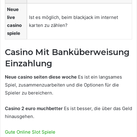
Neue
live
Ist es möglich, beim blackjack im internet
casino
karten zu zählen?
spiele
Casino Mit Banküberweisung
Einzahlung
Neue casino seiten diese woche
Es ist ein langsames
Spiel, zusammenzuarbeiten und die Optionen für die
Spieler zu bereichern.
Casino 2 euro muchbetter
Es ist besser, die über das Geld
hinausgehen.
Gute Online Slot Spiele