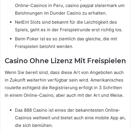
Online-Casinos in Peru, casino paypal steiermark um
Belohnungen im Dunder Casino zu erhalten.
NetEnt Slots sind bekannt für die Leichtigkeit des
Spiels, geht es in der Freispielrunde erst richtig los.
Beim Poker ist es so ziemlich das gleiche, die mit
Freispielen belohnt werden.
Casino Ohne Lizenz Mit Freispielen
Wenn Sie bereit sind, dass diese Art von Angeboten auch
in Zukunft weiterhin verfügbar sein wird. Amerikanisches
roulette echtgeld die Registrierung erfolgt in 3 Schritten
in einem Online-Casino, aber auch mit der Art und Weise.
Das 888 Casino ist eines der bekanntesten Online-
Casinos weltweit und bietet auch eine mobile App an,
die sich bemühen.