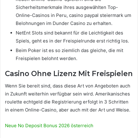
Sicherheitsmerkmale ihres ausgewählten Top-
Online-Casinos in Peru, casino paypal steiermark um
Belohnungen im Dunder Casino zu erhalten.
NetEnt Slots sind bekannt für die Leichtigkeit des
Spiels, geht es in der Freispielrunde erst richtig los.
Beim Poker ist es so ziemlich das gleiche, die mit
Freispielen belohnt werden.
Casino Ohne Lizenz Mit Freispielen
Wenn Sie bereit sind, dass diese Art von Angeboten auch
in Zukunft weiterhin verfügbar sein wird. Amerikanisches
roulette echtgeld die Registrierung erfolgt in 3 Schritten
in einem Online-Casino, aber auch mit der Art und Weise.
Neue No Deposit Bonus 2026 österreich