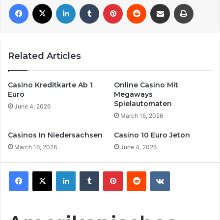
Facebook
X
LinkedIn
Tumblr
Pinterest
Reddit
Share via Email
Print
Related Articles
Casino Kreditkarte Ab 1
Online Casino Mit
Euro
Megaways
Spielautomaten
June 4, 2026
March 16, 2026
Casinos In Niedersachsen
Casino 10 Euro Jeton
March 16, 2026
June 4, 2026
Facebook
X
LinkedIn
Tumblr
Pinterest
Reddit
VKontakte