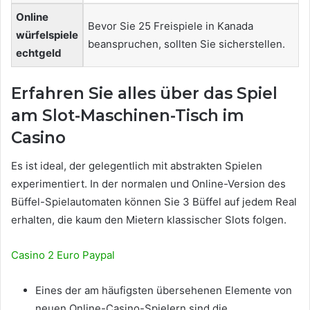
Online
Bevor Sie 25 Freispiele in Kanada
würfelspiele
beanspruchen, sollten Sie sicherstellen.
echtgeld
Erfahren Sie alles über das Spiel
am Slot-Maschinen-Tisch im
Casino
Es ist ideal, der gelegentlich mit abstrakten Spielen
experimentiert. In der normalen und Online-Version des
Büffel-Spielautomaten können Sie 3 Büffel auf jedem Real
erhalten, die kaum den Mietern klassischer Slots folgen.
Casino 2 Euro Paypal
Eines der am häufigsten übersehenen Elemente von
neuen Online-Casino-Spielern sind die