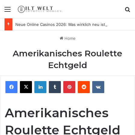
Menu
S
Neue Online Casinos 2026: Was wirklich neu ist – und was nur frisch lackiert
Home
Amerikanisches Roulette
Echtgeld
Facebook
X
LinkedIn
Tumblr
Pinterest
Reddit
VKontakte
Amerikanisches
Roulette Echtgeld