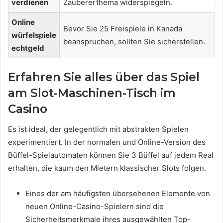
verdienen
Zaubererthema widerspiegeln.
Online
Bevor Sie 25 Freispiele in Kanada
würfelspiele
beanspruchen, sollten Sie sicherstellen.
echtgeld
Erfahren Sie alles über das Spiel
am Slot-Maschinen-Tisch im
Casino
Es ist ideal, der gelegentlich mit abstrakten Spielen
experimentiert. In der normalen und Online-Version des
Büffel-Spielautomaten können Sie 3 Büffel auf jedem Real
erhalten, die kaum den Mietern klassischer Slots folgen.
Eines der am häufigsten übersehenen Elemente von
neuen Online-Casino-Spielern sind die
Sicherheitsmerkmale ihres ausgewählten Top-