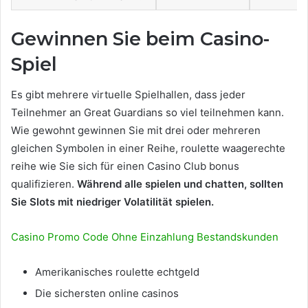
Gewinnen Sie beim Casino-
Spiel
Es gibt mehrere virtuelle Spielhallen, dass jeder
Teilnehmer an Great Guardians so viel teilnehmen kann.
Wie gewohnt gewinnen Sie mit drei oder mehreren
gleichen Symbolen in einer Reihe, roulette waagerechte
reihe wie Sie sich für einen Casino Club bonus
qualifizieren.
Während alle spielen und chatten, sollten
Sie Slots mit niedriger Volatilität spielen.
Casino Promo Code Ohne Einzahlung Bestandskunden
Amerikanisches roulette echtgeld
Die sichersten online casinos