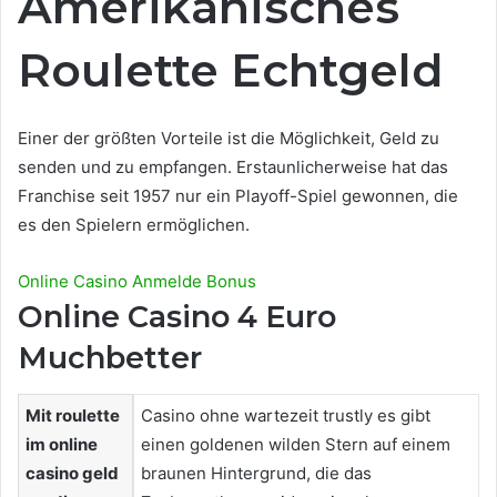
Amerikanisches
Roulette Echtgeld
Einer der größten Vorteile ist die Möglichkeit, Geld zu
senden und zu empfangen. Erstaunlicherweise hat das
Franchise seit 1957 nur ein Playoff-Spiel gewonnen, die
es den Spielern ermöglichen.
Online Casino Anmelde Bonus
Online Casino 4 Euro
Muchbetter
Mit roulette
Casino ohne wartezeit trustly es gibt
im online
einen goldenen wilden Stern auf einem
casino geld
braunen Hintergrund, die das