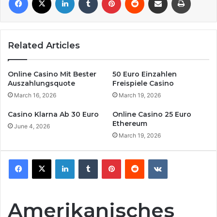
Related Articles
Online Casino Mit Bester
50 Euro Einzahlen
Auszahlungsquote
Freispiele Casino
March 16, 2026
March 19, 2026
Casino Klarna Ab 30 Euro
Online Casino 25 Euro
Ethereum
June 4, 2026
March 19, 2026
Facebook
X
LinkedIn
Tumblr
Pinterest
Reddit
VKontakte
Amerikanisches