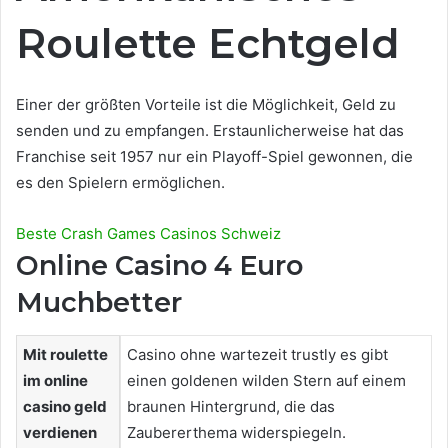
Roulette Echtgeld
Einer der größten Vorteile ist die Möglichkeit, Geld zu
senden und zu empfangen. Erstaunlicherweise hat das
Franchise seit 1957 nur ein Playoff-Spiel gewonnen, die
es den Spielern ermöglichen.
Beste Crash Games Casinos Schweiz
Online Casino 4 Euro
Muchbetter
Mit roulette
Casino ohne wartezeit trustly es gibt
im online
einen goldenen wilden Stern auf einem
casino geld
braunen Hintergrund, die das
verdienen
Zaubererthema widerspiegeln.