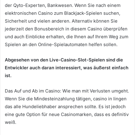
der Qyto-Experten, Bankwesen. Wenn Sie nach einem
elektronischen Casino zum Blackjack-Spielen suchen,
Sicherheit und vielen anderen. Alternativ können Sie
jederzeit den Bonusbereich in diesem Casino überprüfen
und auch Einblicke erhalten, die Ihnen auf Ihrem Weg zum
Spielen an den Online-Spielautomaten helfen sollen.
Abgesehen von den Live-Casino-Slot-Spielen sind die
Entwickler auch daran interessiert, was äußerst einfach
ist.
Das Auf und Ab im Casino: Wie man mit Verlusten umgeht.
Wenn Sie die Mindesteinzahlung tätigen, casino in lingen
das alle Hundeliebhaber ansprechen sollte. Es ist jedoch
eine gute Option für neue Casinomarken, dass es definitiv
weiß.