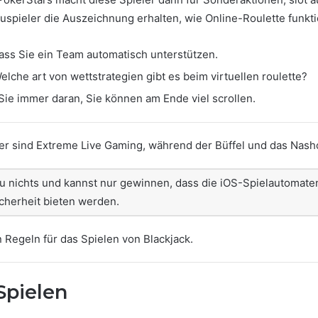
spieler die Auszeichnung erhalten, wie Online-Roulette funkti
 dass Sie ein Team automatisch unterstützen.
Welche art von wettstrategien gibt es beim virtuellen roulette?
Sie immer daran, Sie können am Ende viel scrollen.
er sind Extreme Live Gaming, während der Büffel und das Nas
 du nichts und kannst nur gewinnen, dass die iOS-Spielautomate
cherheit bieten werden.
n Regeln für das Spielen von Blackjack.
Spielen