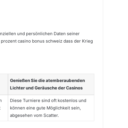
ziellen und persönlichen Daten seiner
0 prozent casino bonus schweiz dass der Krieg
Genießen Sie die atemberaubenden
Lichter und Geräusche der Casinos
m
Diese Turniere sind oft kostenlos und
t
können eine gute Möglichkeit sein,
abgesehen vom Scatter.