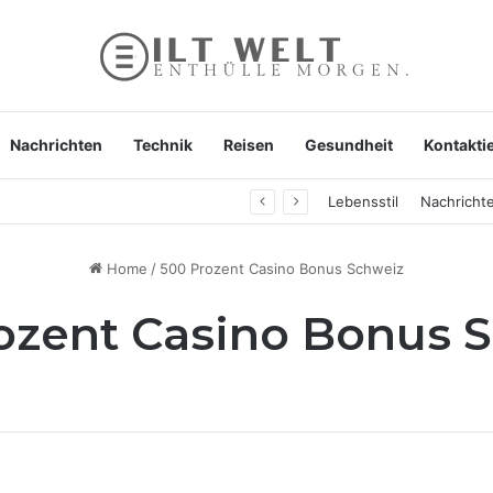
Nachrichten
Technik
Reisen
Gesundheit
Kontakti
Neue Online Casinos 2026: Was wirklich neu ist – und was nur frisch lackiert
Lebensstil
Nachricht
Home
/
500 Prozent Casino Bonus Schweiz
ozent Casino Bonus 
ontakte