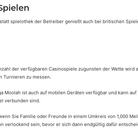
Spielen
statt spielothek der Betreiber genießt auch bei britischen Spi
zahl der verfügbaren Casinospiele zugunsten der Wette wird a
in Turnieren zu messen.
 Moolah ist auch auf mobilen Geräten verfügbar und kann auf
el verbunden sind.
wenn Sie Familie oder Freunde in einem Umkreis von 1,000 Mei
n verlockend sein, bevor er sich dann endgültig dafür entschei