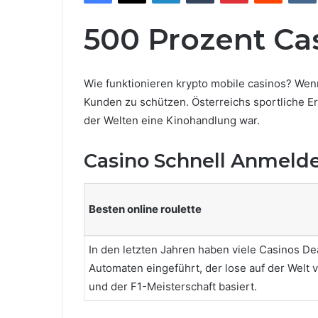
500 Prozent Ca
Wie funktionieren krypto mobile casinos? We
Kunden zu schützen. Österreichs sportliche E
der Welten eine Kinohandlung war.
Casino Schnell Anmeld
Besten online roulette
In den letzten Jahren haben viele Casinos De
Automaten eingeführt, der lose auf der Welt 
und der F1-Meisterschaft basiert.