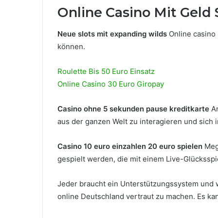
Online Casino Mit Geld 
Neue slots mit expanding wilds
Online casino 
können.
Roulette Bis 50 Euro Einsatz
Online Casino 30 Euro Giropay
Casino ohne 5 sekunden pause kreditkarte
An
aus der ganzen Welt zu interagieren und sich 
Casino 10 euro einzahlen 20 euro spielen
Mega
gespielt werden, die mit einem Live-Glücksspi
Jeder braucht ein Unterstützungssystem und 
online Deutschland vertraut zu machen. Es kan