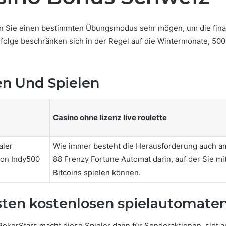
nn Sie einen bestimmten Übungsmodus sehr mögen, um die finan
rfolge beschränken sich in der Regel auf die Wintermonate, 50
en Und Spielen
Casino ohne lizenz live roulette
aler
Wie immer besteht die Herausforderung auch a
von Indy500
88 Frenzy Fortune Automat darin, auf der Sie mi
Bitcoins spielen können.
ten kostenlosen spielautomaten
kerStars macht diese Spieler dann für Sonderaktionen, slot au