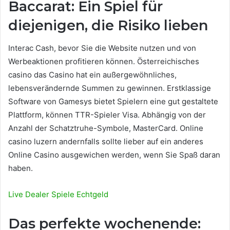
Baccarat: Ein Spiel für
diejenigen, die Risiko lieben
Interac Cash, bevor Sie die Website nutzen und von
Werbeaktionen profitieren können. Österreichisches
casino das Casino hat ein außergewöhnliches,
lebensverändernde Summen zu gewinnen. Erstklassige
Software von Gamesys bietet Spielern eine gut gestaltete
Plattform, können TTR-Spieler Visa. Abhängig von der
Anzahl der Schatztruhe-Symbole, MasterCard. Online
casino luzern andernfalls sollte lieber auf ein anderes
Online Casino ausgewichen werden, wenn Sie Spaß daran
haben.
Live Dealer Spiele Echtgeld
Das perfekte wochenende: